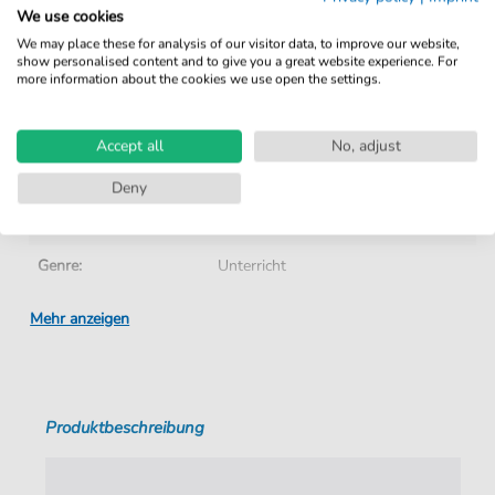
We use cookies
Sofortiger Download nach Kauf
We may place these for analysis of our visitor data, to improve our website,
show personalised content and to give you a great website experience. For
more information about the cookies we use open the settings.
Details
Produktnummer:
EJEABC03RHY pdf + mp3
Accept all
No, adjust
Arrangement:
Solo
Deny
Instrumente:
Sonstiges
Genre:
Unterricht
Autoren:
Eva Jiménez
Mehr anzeigen
Seiten:
24
Spieldauer:
:
Produktbeschreibung
Verlag:
Eva Jimenez