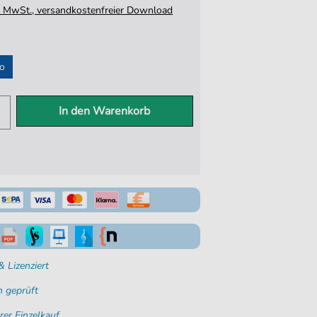
tz. MwSt., versandkostenfreier Download
io
In den Warenkorb
 Lizenziert
 geprüft
rer Einzelkauf.