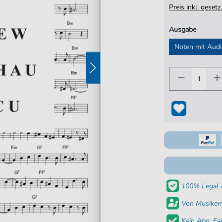
Preis inkl. gese
Ausgabe
Noten mit Aud
100% Legal &
Von Musikern
Kein Abo. Fai