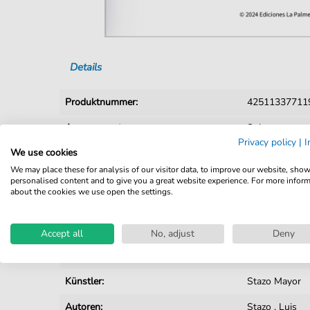
Details
Produktnummer:
425113377119
Arrangement:
Solo
Privacy policy
|
I
We use cookies
Instrumente:
Melodieinstru
We may place these for analysis of our visitor data, to improve our website, sho
Genre:
Weltmusik
personalised content and to give you a great website experience. For more infor
about the cookies we use open the settings.
Melodieinstrument:
Melodie & Ak
Tempo:
60
Accept all
No, adjust
Deny
Tonart:
B-Moll
Künstler:
Stazo Mayor
Autoren:
Stazo
,
Luis