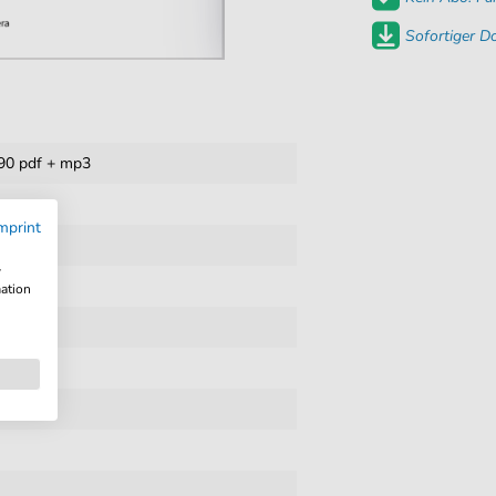
Sofortiger 
0 pdf + mp3
mprint
ment
w
mation
korde