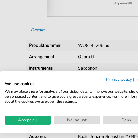
Details
Produktnummer:
WO8141206 pdf
Arrangement:
Quartett
Instrumente:
Saxophon
Privacy policy
|
I
Genre:
Klassik Lounge
We use cookies
Quartett:
Holzbläserquartett
We may place these for analysis of our visitor data, to improve our website, sho
personalised content and to give you a great website experience. For more infor
about the cookies we use open the settings.
Holzbläserquartett:
Saxophonquartett
Tempo:
56
Accept all
No, adjust
Deny
Tonart:
Des-Dur
Autoren:
Bach
,
Johann Sebastian (1685