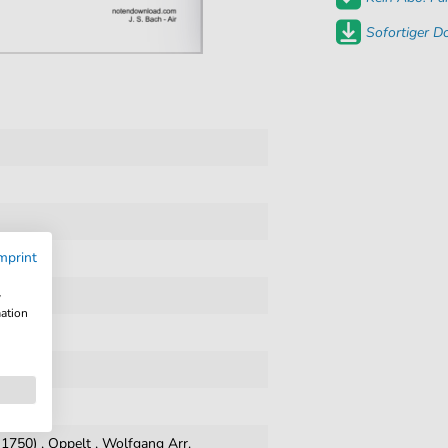
Sofortiger 
mprint
w
mation
-1750)
,
Oppelt
,
Wolfgang Arr.