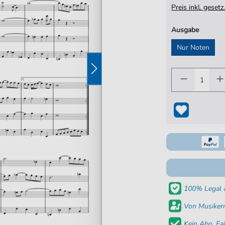
Preis inkl. gese
Ausgabe
Nur Noten
100% Legal &
Von Musikern
Kein Abo. Fai