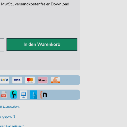
tz. MwSt., versandkostenfreier Download
In den Warenkorb
 Lizenziert
 geprüft
rer Einzelkauf.